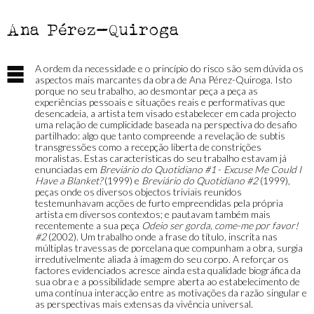
Ana Pérez-Quiroga
A ordem da necessidade e o princípio do risco são sem dúvida os
aspectos mais marcantes da obra de Ana Pérez-Quiroga. Isto
porque no seu trabalho, ao desmontar peça a peça as
experiências pessoais e situações reais e performativas que
desencadeia, a artista tem visado estabelecer em cada projecto
uma relação de cumplicidade baseada na perspectiva do desafio
partilhado: algo que tanto compreende a revelação de subtis
transgressões como a recepção liberta de constrições
moralistas. Estas características do seu trabalho estavam já
enunciadas em
Breviário do Quotidiano #1
-
Excuse Me Could I
Have a Blanket?
(1999) e
Breviário do Quotidiano #2
(1999),
peças onde os diversos objectos triviais reunidos
testemunhavam acções de furto empreendidas pela própria
artista em diversos contextos; e pautavam também mais
recentemente a sua peça
Odeio ser gorda, come-me por favor!
#2
(2002). Um trabalho onde a frase do título, inscrita nas
múltiplas travessas de porcelana que compunham a obra, surgia
irredutivelmente aliada à imagem do seu corpo. A reforçar os
factores evidenciados acresce ainda esta qualidade biográfica da
sua obra e a possibilidade sempre aberta ao estabelecimento de
uma contínua interacção entre as motivações da razão singular e
as perspectivas mais extensas da vivência universal.