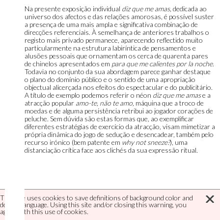
Na presente exposição individual
diz que me amas,
dedicada ao
universo dos afectos e das relações amorosas, é possível suster
a presença de uma mais ampla e significativa combinação de
direcções referenciais. À semelhança de anteriores trabalhos o
registo mais privado permanece, aparecendo reflectido muito
particularmente na estrutura labiríntica de pensamentos e
alusões pessoais que ornamentam os cerca de quarenta pares
de chinelos apresentados em
para que me calientes por la noche
.
Todavia no conjunto da sua abordagem parece ganhar destaque
o plano do domínio público e o sentido de uma apropriação
objectual alicerçada nos efeitos do espectacular e do publicitário.
A título de exemplo podemos referir o néon
diz que me amas
e a
atracção popular
amo-te, não te amo,
máquina que a troco de
moedas e de alguma persistência retribui ao jogador corações de
peluche. Sem dúvida são estas formas que, ao exemplificar
diferentes estratégias de exercício da atracção, visam mimetizar a
própria dinâmica do jogo de sedução e desencadear, também pelo
recurso irónico (bem patente em
why not sneeze?
), uma
distanciação crítica face aos clichés da sua expressão ritual.
This site uses cookies to save definitions of background color and
default language. Using this site and/or closing this warning, you
agree with this use of cookies.