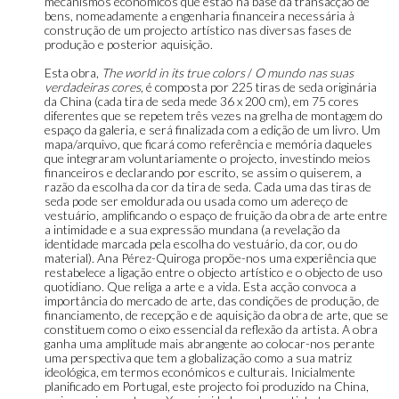
mecanismos económicos que estão na base da transacção de
bens, nomeadamente a engenharia financeira necessária à
construção de um projecto artístico nas diversas fases de
produção e posterior aquisição.
Esta obra,
The world in its true colors
/
O mundo nas suas
verdadeiras cores
, é composta por 225 tiras de seda originária
da China (cada tira de seda mede 36 x 200 cm), em 75 cores
diferentes que se repetem três vezes na grelha de montagem do
espaço da galeria, e será finalizada com a edição de um livro. Um
mapa/arquivo, que ficará como referência e memória daqueles
que integraram voluntariamente o projecto, investindo meios
financeiros e declarando por escrito, se assim o quiserem, a
razão da escolha da cor da tira de seda. Cada uma das tiras de
seda pode ser emoldurada ou usada como um adereço de
vestuário, amplificando o espaço de fruição da obra de arte entre
a intimidade e a sua expressão mundana (a revelação da
identidade marcada pela escolha do vestuário, da cor, ou do
material). Ana Pérez-Quiroga propõe-nos uma experiência que
restabelece a ligação entre o objecto artístico e o objecto de uso
quotidiano. Que religa a arte e a vida. Esta acção convoca a
importância do mercado de arte, das condições de produção, de
financiamento, de recepção e de aquisição da obra de arte, que se
constituem como o eixo essencial da reflexão da artista. A obra
ganha uma amplitude mais abrangente ao colocar-nos perante
uma perspectiva que tem a globalização como a sua matriz
ideológica, em termos económicos e culturais. Inicialmente
planificado em Portugal, este projecto foi produzido na China,