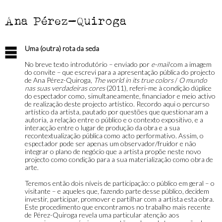
Ana Pérez-Quiroga
Uma (outra) rota da seda
No breve texto introdutório – enviado por
e-mail
com a imagem
do convite – que escrevi para a apresentação pública do projecto
de Ana Pérez-Quiroga,
The world in its true colors
/
O mundo
nas suas verdadeiras cores
(2011), referi-me à condição dúplice
do espectador como, simultaneamente, financiador e meio activo
de realização deste projecto artístico. Recordo aqui o percurso
artístico da artista, pautado por questões que questionaram a
autoria, a relação entre o público e o contexto expositivo, e a
interacção entre o lugar de produção da obra e a sua
recontextualização pública como acto performativo. Assim, o
espectador pode ser apenas um observador/fruidor e não
integrar o plano de negócio que a artista propõe neste novo
projecto como condição para a sua materialização como obra de
arte.
Teremos então dois níveis de participação: o público em geral – o
visitante – e aqueles que, fazendo parte desse público, decidem
investir, participar, promover e partilhar com a artista esta obra.
Este procedimento que encontramos no trabalho mais recente
de Pérez-Quiroga revela uma particular atenção aos